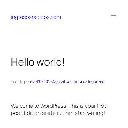
Saltar
al
ingresosrapidos.com
contenido
Hello world!
Escrito por
ekp11072010@gmail.com
en
Uncategorized
Welcome to WordPress. This is your first
post. Edit or delete it, then start writing!